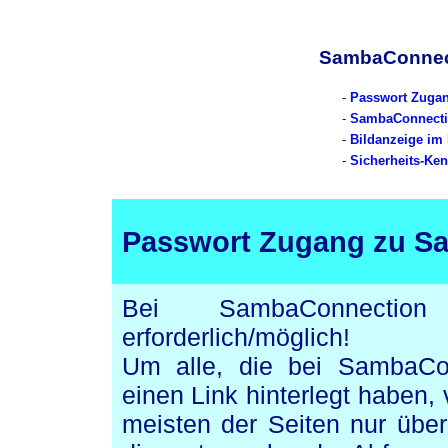
SambaConnect
-
Passwort Zugan
-
SambaConnecti
-
Bildanzeige im 
-
Sicherheits-Ke
Passwort Zugang zu S
Bei SambaConnect
erforderlich/möglich!
Um alle, die bei SambaCo
einen Link hinterlegt haben,
meisten der Seiten nur über