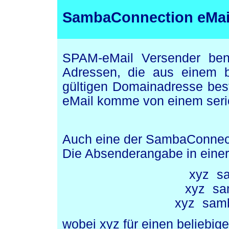
SambaConnection eMai
SPAM-eMail Versender ben
Adressen, die aus einem b
gültigen Domainadresse best
eMail komme von einem seri
Auch eine der SambaConnect
Die Absenderangabe in einer
xyz
s
xyz
sa
xyz
samb
wobei xyz für einen beliebig